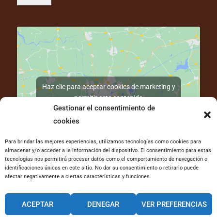
)
Haz clic para aceptar cookies de marketing y
permitir este contenido
Gestionar el consentimiento de
cookies
Para brindar las mejores experiencias, utilizamos tecnologías como cookies para
almacenar y/o acceder a la información del dispositivo. El consentimiento para estas
tecnologías nos permitirá procesar datos como el comportamiento de navegación o
C / Autonomía 24, Bajo Izda, 48910 Sestao
identificaciones únicas en este sitio. No dar su consentimiento o retirarlo puede
afectar negativamente a ciertas características y funciones.
Canal interno de información
ACEPTAR
DENEGAR
VER PREFERENCIAS
Código ético