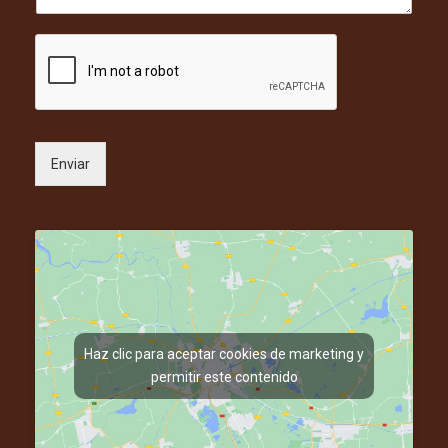
j
(
l
e
o
i
*
p
d
c
o
i
s
o
*
n
a
l
Enviar
)
Haz clic para aceptar cookies de marketing y
permitir este contenido