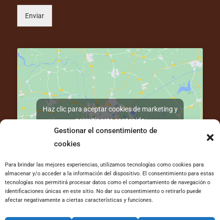
a
l
Enviar
)
Haz clic para aceptar cookies de marketing y
permitir este contenido
Gestionar el consentimiento de
cookies
Para brindar las mejores experiencias, utilizamos tecnologías como cookies para
almacenar y/o acceder a la información del dispositivo. El consentimiento para estas
tecnologías nos permitirá procesar datos como el comportamiento de navegación o
C / Autonomía 24, Bajo Izda, 48910 Sestao
identificaciones únicas en este sitio. No dar su consentimiento o retirarlo puede
afectar negativamente a ciertas características y funciones.