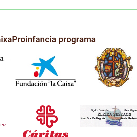
CaixaProinfancia programa