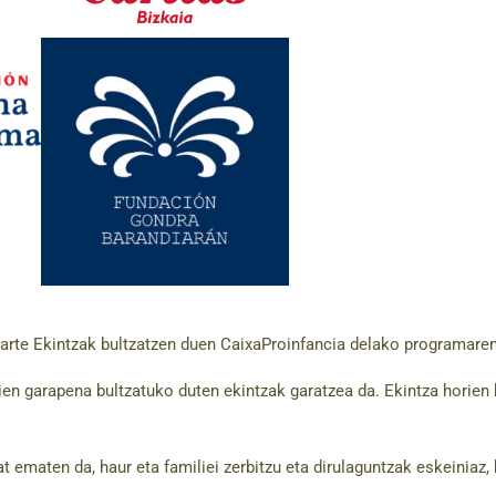
Gizarte Ekintzak bultzatzen duen CaixaProinfancia delako programaren
n garapena bultzatuko duten ekintzak garatzea da. Ekintza horien bi
 ematen da, haur eta familiei zerbitzu eta dirulaguntzak eskeiniaz,