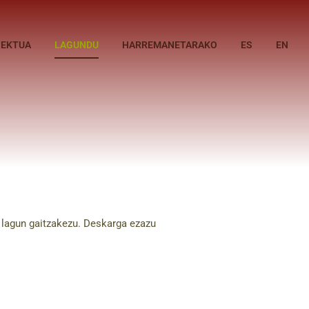
IEKTUA
LAGUNDU
HARREMANETARAKO
ES
EN
e lagun gaitzakezu. Deskarga ezazu