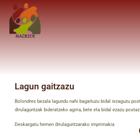
Lagun gaitzazu
Bolondres bezala lagundu nahi bagaituzu bidal iezaguzu pos
dirulaguntzak bideratzeko agiria, bete eta bidal ezazu postaz
Deskargatu hemen dirulaguntzarako imprimakia