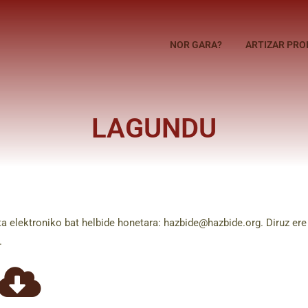
NOR GARA?
ARTIZAR PRO
LAGUNDU
ta elektroniko bat helbide honetara: hazbide@hazbide.org. Diruz er
.