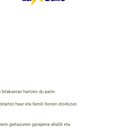
 bilakaeran hartzen du parte.
tartez haur eta famili horien etorkizun
 bere gaitasunen garapena ahalik eta