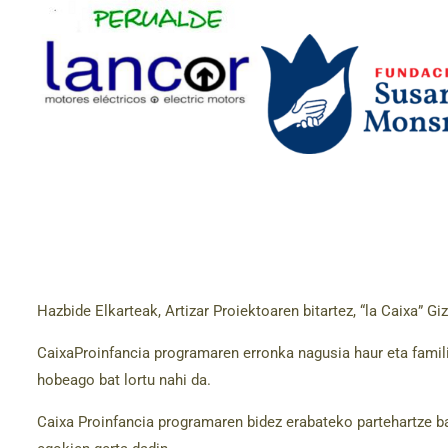
Hazbide Elkarteak, Artizar Proiektoaren bitartez, “la Caixa” 
CaixaProinfancia programaren erronka nagusia haur eta familie
hobeago bat lortu nahi da.
Caixa Proinfancia programaren bidez erabateko partehartze bat