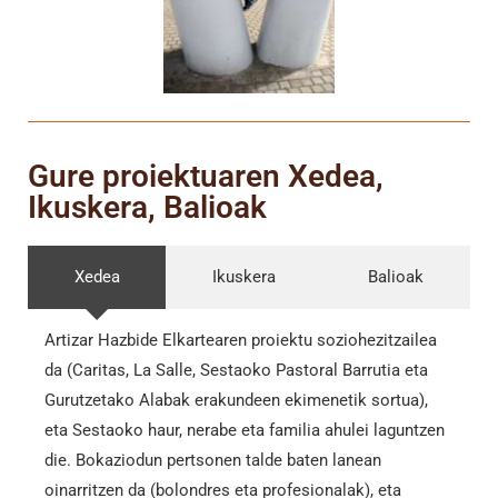
Gure proiektuaren Xedea,
Ikuskera, Balioak
Xedea
Ikuskera
Balioak
Artizar Hazbide Elkartearen proiektu soziohezitzailea
da (Caritas, La Salle, Sestaoko Pastoral Barrutia eta
Gurutzetako Alabak erakundeen ekimenetik sortua),
eta Sestaoko haur, nerabe eta familia ahulei laguntzen
die. Bokaziodun pertsonen talde baten lanean
oinarritzen da (bolondres eta profesionalak), eta