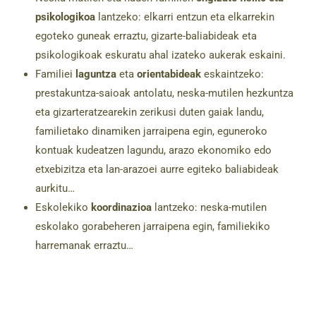
psikologikoa
lantzeko: elkarri entzun eta elkarrekin
egoteko guneak erraztu, gizarte-baliabideak eta
psikologikoak eskuratu ahal izateko aukerak eskaini.
Familiei
laguntza
eta
orientabideak
eskaintzeko:
prestakuntza-saioak antolatu, neska-mutilen hezkuntza
eta gizarteratzearekin zerikusi duten gaiak landu,
familietako dinamiken jarraipena egin, eguneroko
kontuak kudeatzen lagundu, arazo ekonomiko edo
etxebizitza eta lan-arazoei aurre egiteko baliabideak
aurkitu…
Eskolekiko
koordinazioa
lantzeko: neska-mutilen
eskolako gorabeheren jarraipena egin, familiekiko
harremanak erraztu…