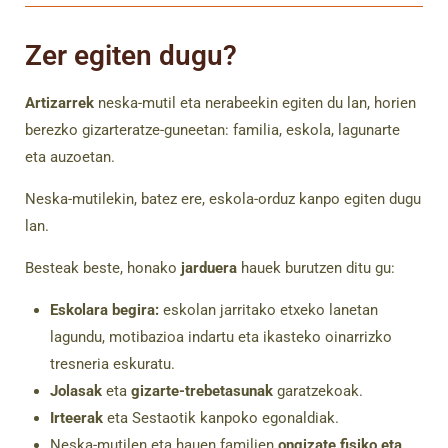
Zer egiten dugu?
Artizarrek
neska-mutil eta nerabeekin egiten du lan, horien
berezko gizarteratze-guneetan: familia, eskola, lagunarte
eta auzoetan.
Neska-mutilekin, batez ere, eskola-orduz kanpo egiten dugu
lan.
Besteak beste, honako
jarduera
hauek burutzen ditu gu:
Eskolara begira:
eskolan jarritako etxeko lanetan
lagundu, motibazioa indartu eta ikasteko oinarrizko
tresneria eskuratu.
Jolasak
eta
gizarte-trebetasunak
garatzekoak.
Irteerak
eta Sestaotik kanpoko egonaldiak.
Neska-mutilen eta hauen familien
ongizate fisiko eta