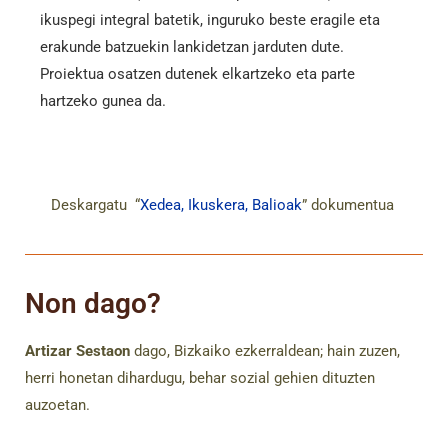
ikuspegi integral batetik, inguruko beste eragile eta
erakunde batzuekin lankidetzan jarduten dute.
Proiektua osatzen dutenek elkartzeko eta parte
hartzeko gunea da.
Deskargatu “
Xedea, Ikuskera, Balioak
” dokumentua
Non dago?
Artizar Sestaon
dago, Bizkaiko ezkerraldean; hain zuzen,
herri honetan dihardugu, behar sozial gehien dituzten
auzoetan.