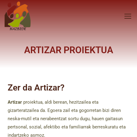
ARTIZAR PROIEKTUA
Zer da Artizar?
Artizar
proiektua, aldi berean, hezitzailea eta
gizarteratzailea da. Egoera zail eta gogorretan bizi diren
neska-mutil eta nerabeentzat sortu dugu, hauen gaitasun
pertsonal, sozial, afektibo eta familiarrak berreskuratu eta
indartzeko asmoz.